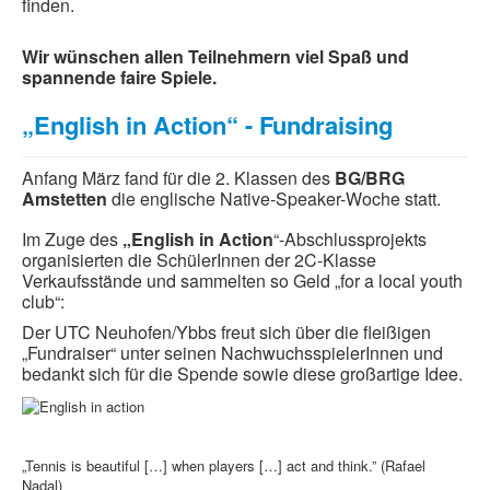
finden.
Sponsoren
Wir wünschen allen Teilnehmern viel Spaß und
Forderungspyramide
spannende faire Spiele.
„English in Action“ - Fundraising
Anfang März fand für die 2. Klassen des
BG/BRG
Amstetten
die englische Native-Speaker-Woche statt.
Im Zuge des
„English in Action
“-Abschlussprojekts
organisierten die SchülerInnen der 2C-Klasse
Verkaufsstände und sammelten so Geld „for a local youth
club“:
Der UTC Neuhofen/Ybbs freut sich über die fleißigen
„Fundraiser“ unter seinen NachwuchsspielerInnen und
bedankt sich für die Spende sowie diese großartige Idee.
„Tennis is beautiful […] when players […] act and think.” (Rafael
Nadal)