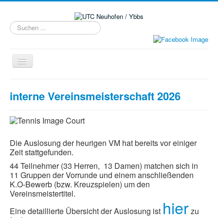
Suchen
...
Navigation
an/aus
Home
interne Vereinsmeisterschaft 2026
Kinder & Jugend
Neuanmeldung/Tarife
Training
Die Auslosung der heurigen VM hat bereits vor einiger
Zeit stattgefunden.
Plätze
44 Teilnehmer (33 Herren, 13 Damen) matchen sich in
Kontakt
11 Gruppen der Vorrunde und einem anschließenden
K.O-Bewerb (bzw. Kreuzspielen) um den
Meisterschaft
Vereinsmeistertitel.
hier
Rangliste
Eine detaillierte Übersicht der Auslosung ist
zu
Fotos