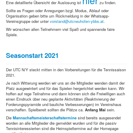
hier
Eine detaillierte Übersicht der Auslosung ist
zu finden.
Sponsoren
Sollte es Fragen oder Anregungen bzgl. Modus, Ablauf oder
Organisation geben bitte um Rückmeldung in der Whatsapp-
Forderungspyramide
Vereinsgruppe oder unter
vorstand@utcneuhofen-ybbs.at
.
Wir wünschen allen Teilnehmern viel Spaß und spannende faire
Spiele.
Seasonstart 2021
Der UTC N/Y steckt mitten in den Vorbereitungen für die Tennissaison
2021.
Je nach Witterung werden wir uns an die Mitglieder wenden damit der
Platz ausgewintert und für das Spielen hergerichtet werden kann. Wir
hoffen auf rege Teilnahme und dann können sich die Freiwilligen auch
einen Eindruck über neu geplante Aktivitäten (Reaktivierung der
Forderungspyramide und bauliche Verbesserungen) im Vereinshaus
verschaffen. Spielbereit sollten die Plätze ca.
Anfang Mai
sein.
Die
Mannschaftsmeisterschaftstermine
sind bereits ausgesendet
worden an alle Mitglieder die gemeldet wurden und für die passiv
Tennisinteressierten sind die Heimspieltermine auf der Homepage