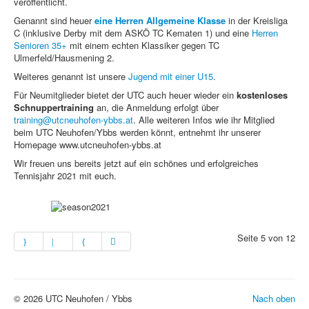
veröffentlicht.
Genannt sind heuer
eine Herren
Allgemeine Klasse
in der Kreisliga
C (inklusive Derby mit dem ASKÖ TC Kematen 1) und eine
Herren
Senioren 35+
mit einem echten Klassiker gegen TC
Ulmerfeld/Hausmening 2.
Weiteres genannt ist unsere
Jugend mit einer U15
.
Für Neumitglieder bietet der UTC auch heuer wieder ein
kostenloses
Schnuppertraining
an, die Anmeldung erfolgt über
training@utcneuhofen-ybbs.at
. Alle weiteren Infos wie ihr Mitglied
beim UTC Neuhofen/Ybbs werden könnt, entnehmt ihr unserer
Homepage www.utcneuhofen-ybbs.at
Wir freuen uns bereits jetzt auf ein schönes und erfolgreiches
Tennisjahr 2021 mit euch.
Seite 5 von 12
© 2026 UTC Neuhofen / Ybbs
Nach oben