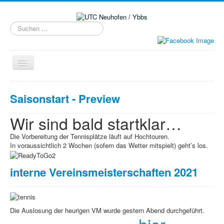
Suchen
...
Navigation
an/aus
Home
Saisonstart - Preview
Kinder & Jugend
Wir sind bald startklar…
Neuanmeldung/Tarife
Die Vorbereitung der Tennisplätze läuft auf Hochtouren.
Training
In voraussichtlich 2 Wochen (sofern das Wetter mitspielt) geht’s los.
Plätze
interne Vereinsmeisterschaften 2021
Kontakt
Meisterschaft
Rangliste
Die Auslosung der heurigen VM wurde gestern Abend durchgeführt.
Fotos